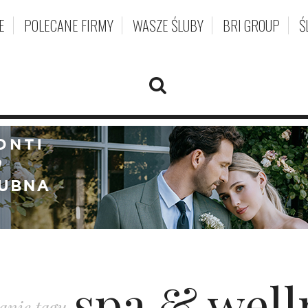
E
POLECANE FIRMY
WASZE ŚLUBY
BRI GROUP
Ś
spa & well
anie tagu