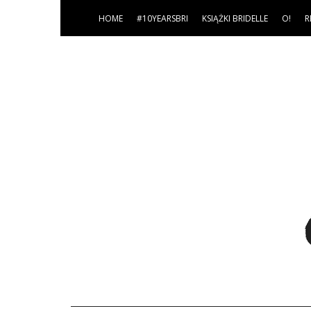
HOME
#10YEARSBRI
KSIĄŻKI BRIDELLE
O!
R