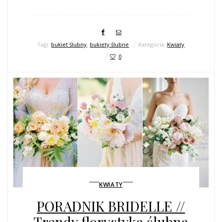
Tagi:
bukiet ślubny
,
bukiety ślubne
Kategoria:
Kwiaty
0
KWIATY
PORADNIK BRIDELLE //
Trendy florystyka ślubna