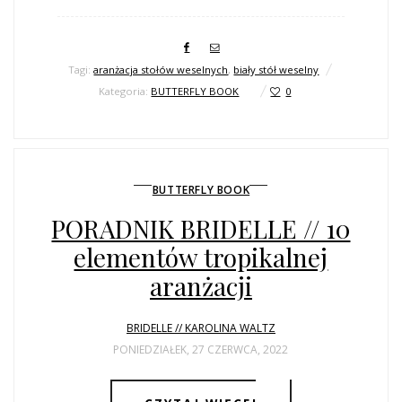
Tagi:
aranżacja stołów weselnych
,
biały stół weselny
Kategoria:
BUTTERFLY BOOK
0
BUTTERFLY BOOK
PORADNIK BRIDELLE // 10
elementów tropikalnej
aranżacji
BRIDELLE // KAROLINA WALTZ
PONIEDZIAŁEK, 27 CZERWCA, 2022