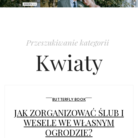
PATRONAT
SPONSORING
Przeszukiwanie kategorii
KONKURSY
Kwiaty
KSIĄŻKI BRIDELLE
POLECANE FIRMY
WASZE ŚLUBY
BUTTERFLY BOOK
JAK ZORGANIZOWAĆ ŚLUB I
{HOT SEXY BEST}
WESELE WE WŁASNYM
BRI GROUP
OGRODZIE?