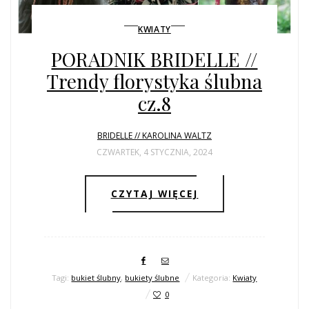
KWIATY
PORADNIK BRIDELLE //
Trendy florystyka ślubna
cz.8
BRIDELLE // KAROLINA WALTZ
CZWARTEK, 4 STYCZNIA, 2024
CZYTAJ WIĘCEJ
Tagi:
bukiet ślubny
,
bukiety ślubne
Kategoria:
Kwiaty
0