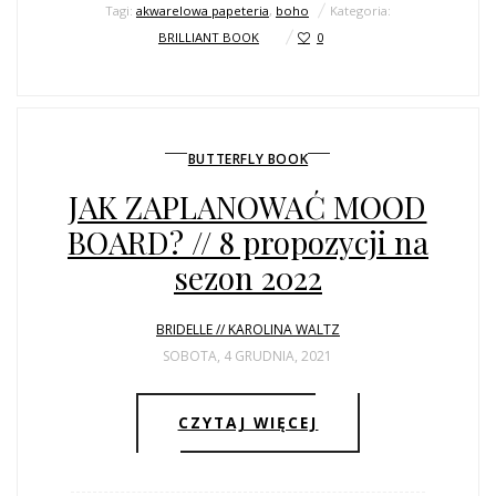
Tagi:
akwarelowa papeteria
,
boho
Kategoria:
BRILLIANT BOOK
0
BUTTERFLY BOOK
JAK ZAPLANOWAĆ MOOD
BOARD? // 8 propozycji na
sezon 2022
BRIDELLE // KAROLINA WALTZ
SOBOTA, 4 GRUDNIA, 2021
CZYTAJ WIĘCEJ