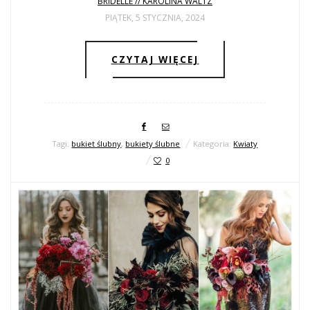
BRIDELLE // KAROLINA WALTZ
PIĄTEK, 5 STYCZNIA, 2024
CZYTAJ WIĘCEJ
Tagi:
bukiet ślubny
,
bukiety ślubne
Kategoria:
Kwiaty
0