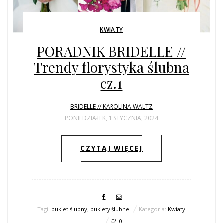
KWIATY
PORADNIK BRIDELLE //
Trendy florystyka ślubna
cz.1
BRIDELLE // KAROLINA WALTZ
PONIEDZIAŁEK, 1 STYCZNIA, 2024
CZYTAJ WIĘCEJ
Tagi:
bukiet ślubny
,
bukiety ślubne
Kategoria:
Kwiaty
0