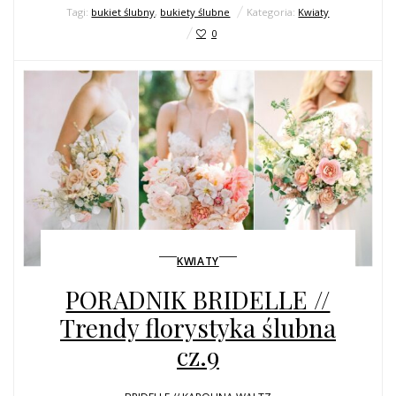
Tagi:
bukiet ślubny
,
bukiety ślubne
Kategoria:
Kwiaty
0
KWIATY
PORADNIK BRIDELLE //
Trendy florystyka ślubna
cz.9