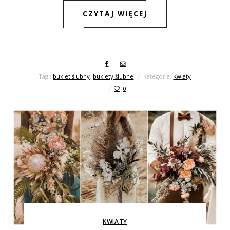
CZYTAJ WIĘCEJ
Tagi:
bukiet ślubny
,
bukiety ślubne
Kategoria:
Kwiaty
0
KWIATY