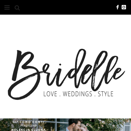
#10YEARSBRI
INFO
O NAS
KONTAKT
REKLAMA
ADVERTISING
BRICREATIVES
ZGŁOSZENIA