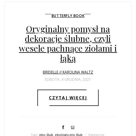
BUTTERFLY BOOK
Oryginalny pomysł na
dekoracje ślubne, czyli
wesele pachnące ziołami i
łąką
BRIDELLE // KAROLINA WALTZ
SOBOTA, 4 GRUDNIA, 2021
CZYTAJ WIĘCEJ
Tagi:
eko ślub
,
ekologiczny ślub
Kategoria: