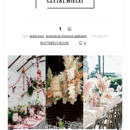
CZYTAJ WIĘCEJ
Tagi:
anturium
,
aranżacja miejsca zaślubin
Kategoria:
BUTTERFLY BOOK
0