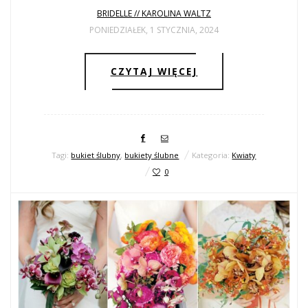
BRIDELLE // KAROLINA WALTZ
PONIEDZIAŁEK, 1 STYCZNIA, 2024
CZYTAJ WIĘCEJ
Tagi:
bukiet ślubny
,
bukiety ślubne
Kategoria:
Kwiaty
0