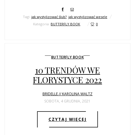
Tagi:
jak wystylizować ślub?
,
jak wystylizować wesele
Kategoria:
BUTTERFLY BOOK
0
BUTTERFLY BOOK
10 TRENDÓW WE
FLORYSTYCE 2022
BRIDELLE // KAROLINA WALTZ
SOBOTA, 4 GRUDNIA, 2021
CZYTAJ WIĘCEJ