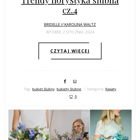
cz.4
BRIDELLE // KAROLINA WALTZ
WTOREK, 2 STYCZNIA, 2024
CZYTAJ WIĘCEJ
Tagi:
bukiet ślubny
,
bukiety ślubne
Kategoria:
Kwiaty
0