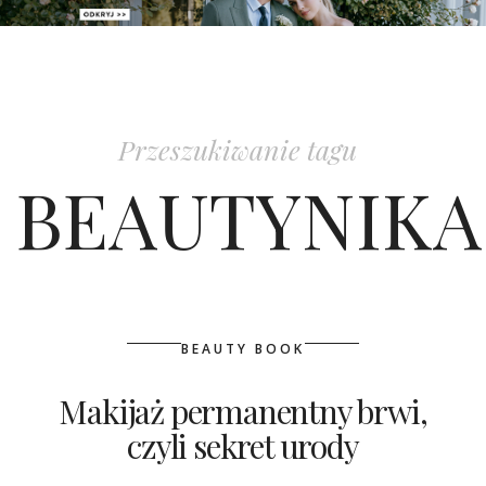
PATRONAT
SPONSORING
Przeszukiwanie tagu
KONKURSY
BEAUTYNIKA
KSIĄŻKI BRIDELLE
POLECANE FIRMY
WASZE ŚLUBY
BEAUTY BOOK
{HOT SEXY BEST}
Makijaż permanentny brwi,
czyli sekret urody
BRI GROUP