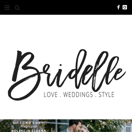
#10YEARSBRI
INFO
O NAS
KONTAKT
REKLAMA
ADVERTISING
BRICREATIVES
ZGŁOSZENIA