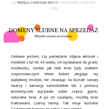
ŚLUBNE STYLE
BY
BRIDELLE // KAROLINA WALTZ
PONIEDZIAŁEK, 4 KWIETNIA,
2022
MAGAZYNY
ARCHIWUM
Ciekawa jestem, czy pamiętacie zdjęcia aktorek i
modelek z lat 90. XX wieku. Ich wyskubane do granic
możliwości, cienkie jak nitki brwi były znakiem
rozpoznawczym! Wiele kobiet ulegając tej
wątpliwej modzie, nie zważając na kształt swojej
twarzy i karnację samodzielnie lub z pomocą
kosmetyczek wyrywało sobie często gęste,
naturalne brwi. A po ich usunięciu, resztkę brwi
traktowano czarną henną. Tak moje kochane
Czytelniczki! Kobiety to sobie same robiły!