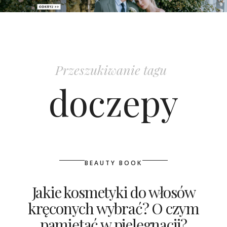
PATRONAT
SPONSORING
Przeszukiwanie tagu
KONKURSY
doczepy
KSIĄŻKI BRIDELLE
POLECANE FIRMY
WASZE ŚLUBY
BEAUTY BOOK
{HOT SEXY BEST}
Jakie kosmetyki do włosów
kręconych wybrać? O czym
BRI GROUP
pamiętać w pielęgnacji?