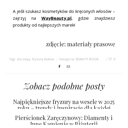
A jeśli szukasz kosmetyków do kręconych włosów –
zajrzyj na
WayBeauty.pl
, gdzie znajdziesz
produkty od najlepszych marek!
zdjęcie: materiały prasowe
Tagi:
doczepy
,
fryzura ślubna
Kategoria:
BEAUTY BOOK
0
Zobacz podobne posty
Najpiękniejsze fryzury na wesele w 2025
roku – trendy i inspiracje dla każdej
panny młodej
Pierścionek Zaręczynowy: Diamenty i
Inne Kamienie w Biżuterii