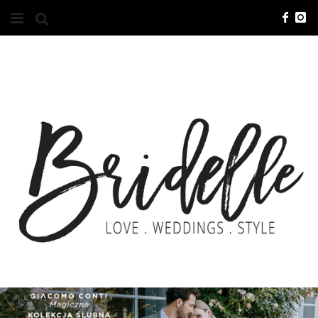
#10YEARSBRI
INFO
O NAS
KONTAKT
REKLAMA
ADVERTISING
BRICREATIVES
ZGŁOSZENIA