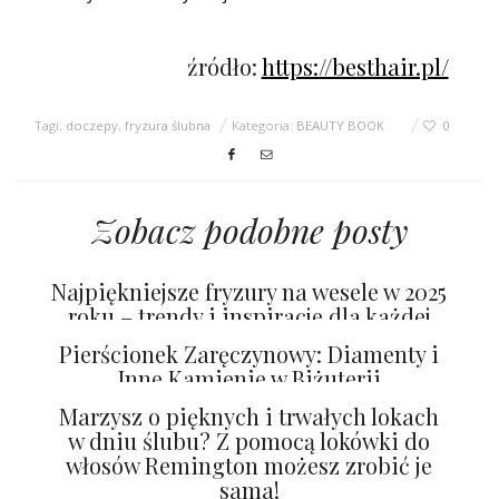
źródło:
https://besthair.pl/
Tagi:
doczepy
,
fryzura ślubna
Kategoria:
BEAUTY BOOK
0
Zobacz podobne posty
Najpiękniejsze fryzury na wesele w 2025
roku – trendy i inspiracje dla każdej
panny młodej
Pierścionek Zaręczynowy: Diamenty i
Inne Kamienie w Biżuterii
Zaręczynowej
Marzysz o pięknych i trwałych lokach
w dniu ślubu? Z pomocą lokówki do
włosów Remington możesz zrobić je
sama!